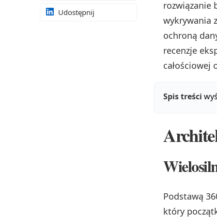
rozwiązanie 
Udostępnij
wykrywania z
ochroną dany
recenzje eks
całościowej 
Spis treści
wyś
Archite
Wielosil
Podstawą 360
który począt