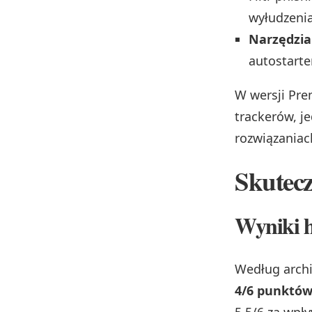
wyłudzenia
Narzędzia
autostarte
W wersji Pr
trackerów, j
rozwiązaniac
Skutecz
Wyniki h
Według archi
4/6 punktów