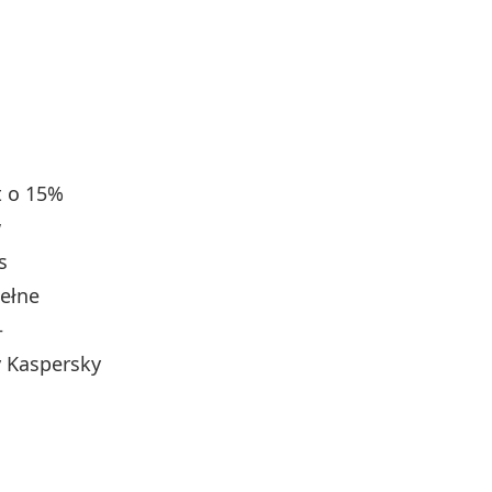
t o 15%
w
s
pełne
–
y Kaspersky