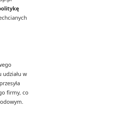
olitykę
iechcianych
owego
 udziału w
przesyła
o firmy, co
arodowym.