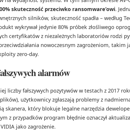
ływ na wydajność systemu. W tym samym okresie AV-
00% skuteczność przeciwko ransomware’owi
. Jed
wnętrznych silników, skuteczność spadła – według Te
odukt wykrywał jedynie 80% próbek złośliwego opr
ych certyfikatów z niezależnych laboratoriów rodzi py
przeciwdziałania nowoczesnym zagrożeniom, takim ja
xploity zero-day.
fałszywych alarmów
ej liczby fałszywych pozytywów w testach z 2017 rok
 plików), użytkownicy zgłaszają problemy z nadmiern
ą skanera, który blokuje legalne narzędzia deweloper
nym z przypadków program błędnie oznaczył aktualiza
VIDIA jako zagrożenie.