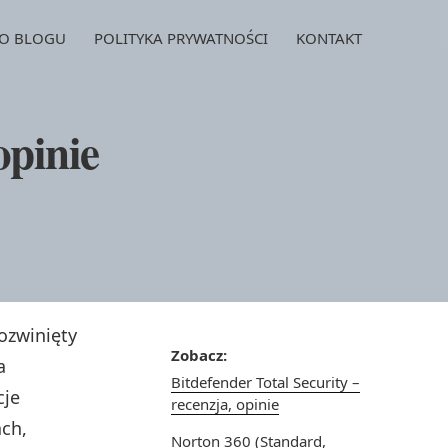
O BLOGU
POLITYKA PRYWATNOŚCI
KONTAKT
opinie
rozwinięty
Zobacz:
a
Bitdefender Total Security –
cje
recenzja, opinie
ch,
Norton 360 (Standard,