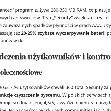
lanced” program zużywa 280-350 MB RAM, co plasuje
wych antywirusów. Tryb „Security” zwiększa zużycie
o zauważalnych spadków płynności w grach AAA. Uż
aszają też
20-25% szybsze wyczerpywanie baterii
po
anów w tle.
czenia użytkowników i kontro
ołecznościowe
e G2 72% użytkowników chwali 360 Total Security za 
unkcje czyszczenia systemu
. W polskich serwisach 
ymuje średnią ocenę 4,5/5, z wyróżnieniem za narzęd
jne. Jednak w środowisku tech communities jak Wyk