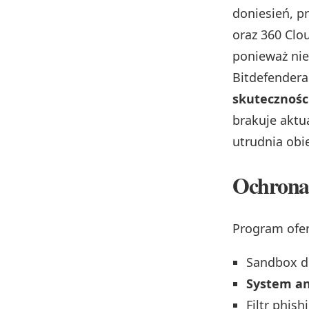
doniesień, p
oraz 360 Clo
ponieważ niez
Bitdefendera
skutecznośc
brakuje aktu
utrudnia obi
Ochrona 
Program ofer
Sandbox d
System a
Filtr phis