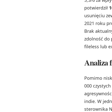
5,5/6 za wp
potwierdził
1
usunięciu ze
2021 roku pr
Brak aktualn
zdolność do 
fileless lub e
Analiza 
Pomimo niski
000 czystych
agresywności
indie. W jed
sterownika N