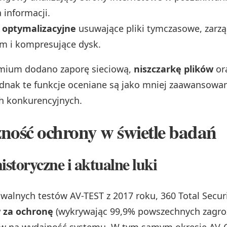
 informacji.
 optymalizacyjne
usuwające pliki tymczasowe, zarzą
m i kompresujące dysk.
emium dodano zaporę sieciową,
niszczarkę plików
or
ednak te funkcje oceniane są jako mniej zaawansowan
h konkurencyjnych.
ność ochrony w świetle badań
istoryczne i aktualne luki
walnych testów AV-TEST z 2017 roku, 360 Total Securi
 za ochronę
(wykrywając 99,9% powszechnych zagroż