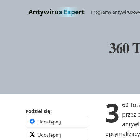
Antywirus Expert
Programy antywirusowe 
360 T
3
60 Tot
Podziel się:
przez 
Udostępnij
antywi
optymalizacy
Udostępnij