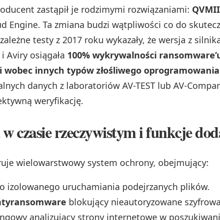
roducent zastąpił je rodzimymi rozwiązaniami:
QVMII
ud Engine. Ta zmiana budzi wątpliwości co do skutecz
ależne testy z 2017 roku wykazały, że wersja z silnik
 i Aviry osiągała
100% wykrywalności ransomware’u
i wobec innych typów złośliwego oprogramowania
alnych danych z laboratoriów AV-TEST lub AV-Compar
ektywną weryfikację.
w czasie rzeczywistym i funkcje do
uje wielowarstwowy system ochrony, obejmujący:
o izolowanego uruchamiania podejrzanych plików.
ntyransomware
blokujący nieautoryzowane szyfrowa
hingowy analizujący strony internetowe w poszukiwan