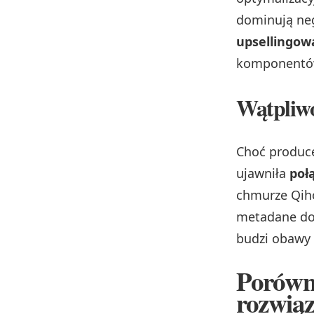
dominują ne
upsellingow
komponentów,
Wątpliwo
Choć produce
ujawniła
poł
chmurze Qiho
metadane dot
budzi obawy 
Porówn
rozwią