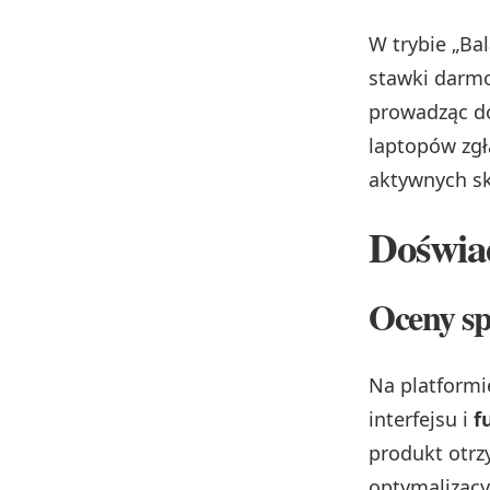
W trybie „Ba
stawki darmo
prowadząc d
laptopów zgł
aktywnych sk
Doświad
Oceny sp
Na platformi
interfejsu i
f
produkt otrz
optymalizacy