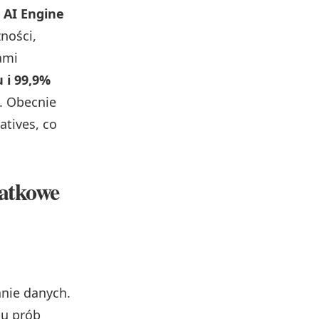
 AI Engine
ności,
ami
 i 99,9%
. Obecnie
atives, co
datkowe
nie danych.
iu prób