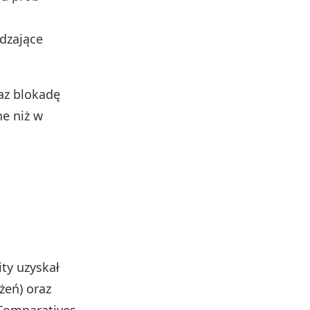
dzające
az blokadę
e niż w
ty uzyskał
eń) oraz