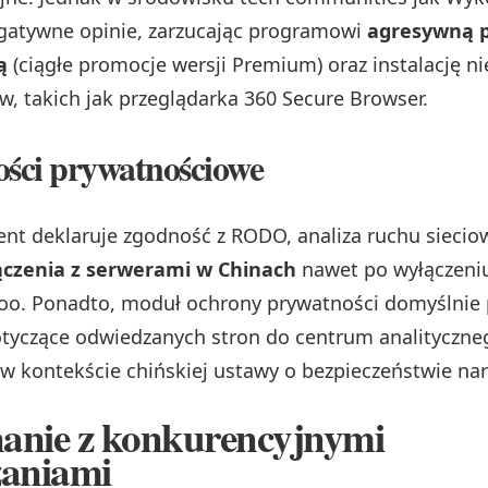
gatywne opinie, zarzucając programowi
agresywną p
ą
(ciągłe promocje wersji Premium) oraz instalację n
 takich jak przeglądarka 360 Secure Browser.
ści prywatnościowe
nt deklaruje zgodność z RODO, analiza ruchu sieci
ączenia z serwerami w Chinach
nawet po wyłączeniu
o. Ponadto, moduł ochrony prywatności domyślnie 
yczące odwiedzanych stron do centrum analityczneg
w kontekście chińskiej ustawy o bezpieczeństwie n
anie z konkurencyjnymi
zaniami