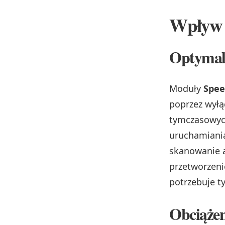
Wpływ 
Optymal
Moduły
Spee
poprzez wyłą
tymczasowych
uruchamiania
skanowanie 
przetworzeni
potrzebuje t
Obciążen