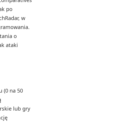
Comparatives
nak po
chRadar, w
ogramowania.
tania o
k ataki
u (0 na 50
ą
skie lub gry
cję