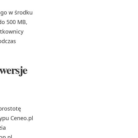
 go w środku
 do 500 MB,
ytkownicy
dczas
wersje
prostotę
typu Ceneo.pl
zia
op.pl