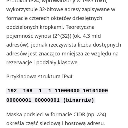
Protokół IPv4, wprowadzony w 1983 roku,
wykorzystuje 32-bitowe adresy zapisywane w
formacie czterech oktetów dziesiętnych
oddzielonych kropkami. Teoretyczna
pojemność wynosi (2^{32}) (ok. 4,3 mld
adresów), jednak rzeczywista liczba dostępnych
adresów jest znacząco mniejsza ze względu na
rezerwacje i podziały klasowe.
Przykładowa struktura IPv4:
192 .168 .1 .1 11000000 10101000
00000001 00000001 (binarnie)
Maska podsieci w formacie CIDR (np.
/24
)
określa część sieciową i hostową adresu.